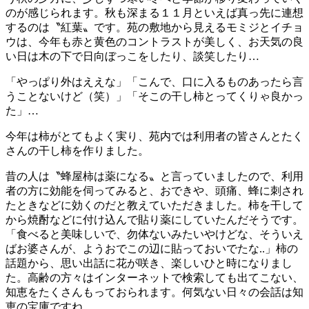
のが感じられます。秋も深まる１１月といえば真っ先に連想
するのは〝紅葉〟です。苑の敷地から見えるモミジとイチョ
ウは、今年も赤と黄色のコントラストが美しく、お天気の良
い日は木の下で日向ぼっこをしたり、談笑したり…
「やっぱり外はええな」「こんで、口に入るものあったら言
うことないけど（笑）」「そこの干し柿とってくりゃ良かっ
た」…
今年は柿がとてもよく実り、苑内では利用者の皆さんとたく
さんの干し柿を作りました。
昔の人は〝蜂屋柿は薬になる〟と言っていましたので、利用
者の方に効能を伺ってみると、おできや、頭痛、蜂に刺され
たときなどに効くのだと教えていただきました。柿を干して
から焼酎などに付け込んで貼り薬にしていたんだそうです。
「食べると美味しいで、勿体ないみたいやけどな、そういえ
ばお婆さんが、ようおでこの辺に貼っておいでたな..」柿の
話題から、思い出話に花が咲き、楽しいひと時になりまし
た。高齢の方々はインターネットで検索しても出てこない、
知恵をたくさんもっておられます。何気ない日々の会話は知
恵の宝庫ですね。