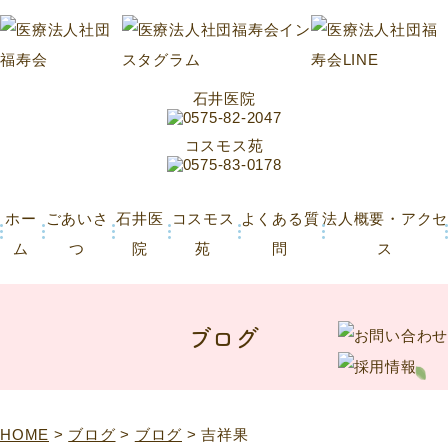
石井医院
コスモス苑
ホー
ごあいさ
石井医
コスモス
よくある質
法人概要・アクセ
ム
つ
院
苑
問
ス
ブログ
HOME
>
ブログ
>
ブログ
>
吉祥果