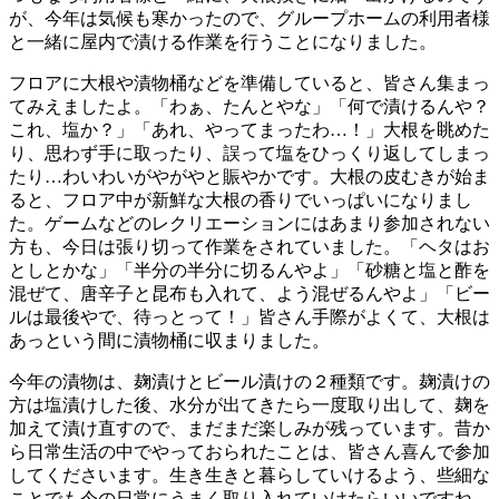
が、今年は気候も寒かったので、グループホームの利用者様
と一緒に屋内で漬ける作業を行うことになりました。
フロアに大根や漬物桶などを準備していると、皆さん集まっ
てみえましたよ。「わぁ、たんとやな」「何で漬けるんや？
これ、塩か？」「あれ、やってまったわ…！」大根を眺めた
り、思わず手に取ったり、誤って塩をひっくり返してしまっ
たり…わいわいがやがやと賑やかです。大根の皮むきが始ま
ると、フロア中が新鮮な大根の香りでいっぱいになりまし
た。ゲームなどのレクリエーションにはあまり参加されない
方も、今日は張り切って作業をされていました。「ヘタはお
としとかな」「半分の半分に切るんやよ」「砂糖と塩と酢を
混ぜて、唐辛子と昆布も入れて、よう混ぜるんやよ」「ビー
ルは最後やで、待っとって！」皆さん手際がよくて、大根は
あっという間に漬物桶に収まりました。
今年の漬物は、麹漬けとビール漬けの２種類です。麹漬けの
方は塩漬けした後、水分が出てきたら一度取り出して、麹を
加えて漬け直すので、まだまだ楽しみが残っています。昔か
ら日常生活の中でやっておられたことは、皆さん喜んで参加
してくださいます。生き生きと暮らしていけるよう、些細な
ことでも今の日常にうまく取り入れていけたらいいですね。