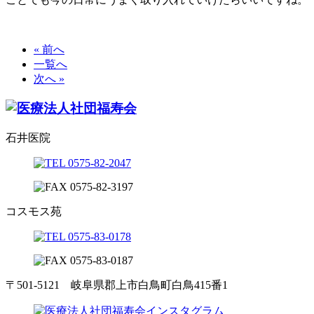
« 前へ
一覧へ
次へ »
石井医院
コスモス苑
〒501-5121 岐阜県郡上市白鳥町白鳥415番1