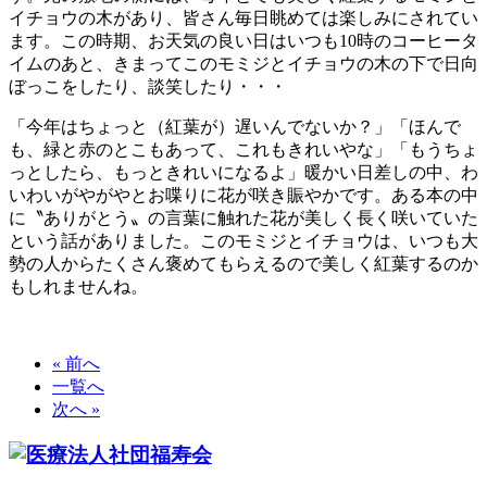
イチョウの木があり、皆さん毎日眺めては楽しみにされてい
ます。この時期、お天気の良い日はいつも10時のコーヒータ
イムのあと、きまってこのモミジとイチョウの木の下で日向
ぼっこをしたり、談笑したり・・・
「今年はちょっと（紅葉が）遅いんでないか？」「ほんで
も、緑と赤のとこもあって、これもきれいやな」「もうちょ
っとしたら、もっときれいになるよ」暖かい日差しの中、わ
いわいがやがやとお喋りに花が咲き賑やかです。ある本の中
に〝ありがとう〟の言葉に触れた花が美しく長く咲いていた
という話がありました。このモミジとイチョウは、いつも大
勢の人からたくさん褒めてもらえるので美しく紅葉するのか
もしれませんね。
« 前へ
一覧へ
次へ »