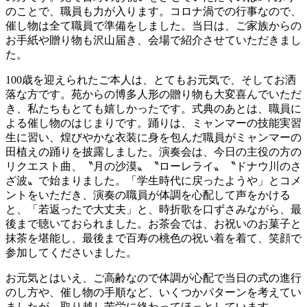
のことで、職員も力が入ります。コロナ渦での行事なので、
催し物は全て職員で準備をしました。当日は、ご家族からの
お手紙や贈り物も沢山届き、会場で紹介させていただきまし
た。
100歳を迎えられたご本人は、とてもお元気で、そしてお洒
落な方です。苑からの博多人形の贈り物も大変喜んでいただ
き、私たちもとても嬉しかったです。式典のあとは、職員に
よる催し物のはじまりです。踊りは、ミャンマーの技能実習
生に習い、煌びやかな衣装に身を包んだ職員がミャンマーの
田植えの踊りを披露しました。演奏会は、今日の主役の方の
リクエスト曲、〝月の沙漠〟〝ローレライ〟〝ドナウ川のさ
ざ波〟で始まりました。「学生時代に戻ったようや」とコメ
ントをいただき、演奏の職員が体調を心配して声をかける
と、「若返ったで大丈夫」と、時折歌を口ずさみながら、最
後まで聴いておられました。お茶会では、お祝いのお菓子と
抹茶を堪能し、最後まで百寿の桃色の祝い着を着て、笑顔で
参加してくださいました。
お元気とはいえ、ご高齢なので体調が心配で当日の式の進行
のし方や、催し物の手順など、いくつかパターンを考えてい
ましたが、取り越し苦労に終わってほっとしています。