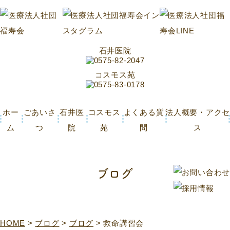
石井医院
コスモス苑
ホー
ごあいさ
石井医
コスモス
よくある質
法人概要・アクセ
ム
つ
院
苑
問
ス
ブログ
HOME
>
ブログ
>
ブログ
>
救命講習会