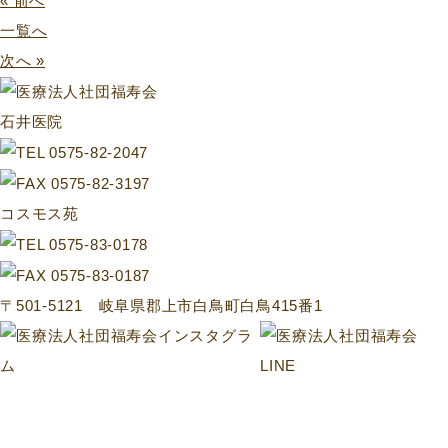
« 前へ
一覧へ
次へ »
石井医院
コスモス苑
〒501-5121 岐阜県郡上市白鳥町白鳥415番1